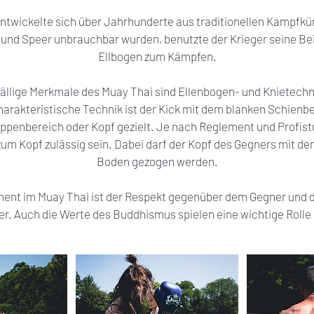
ntwickelte sich über Jahrhunderte aus traditionellen Kampfkü
nd Speer unbrauchbar wurden, benutzte der Krieger seine Bei
Ellbogen zum Kämpfen.
ffällige Merkmale des Muay Thai sind Ellenbogen- und Knietech
harakteristische Technik ist der Kick mit dem blanken Schienbe
ppenbereich oder Kopf gezielt. Je nach Reglement und Profist
 zum Kopf zulässig sein. Dabei darf der Kopf des Gegners mit de
Boden gezogen werden.
ent im Muay Thai ist der Respekt gegenüber dem Gegner und de
er. Auch die Werte des Buddhismus spielen eine wichtige Rolle i