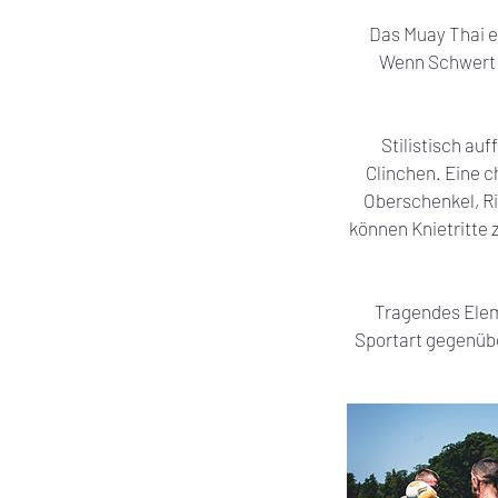
Das Muay Thai e
Wenn Schwert u
Stilistisch au
Clinchen. Eine c
Oberschenkel, Ri
können Knietritte
Tragendes Elem
Sportart gegenüb