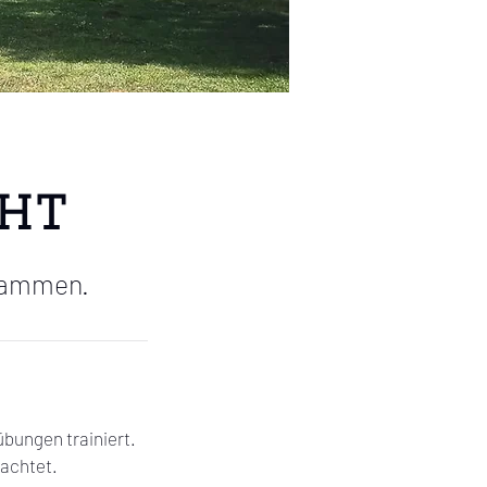
cht
usammen.
bungen trainiert.
eachtet.